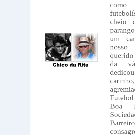
como d
futebol
cheio 
parango
um car
nosso
querido
da vá
dedic
cari
agremi
Futebo
Boa E
Socie
Barreir
consagr