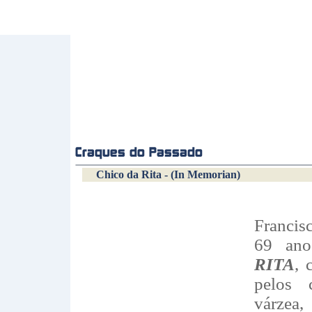
Chico da Rita - (In Memorian)
Francis
69 an
RITA
, 
pelos 
várzea