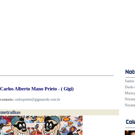
Santos 
Duelo 
Carlos Alberto Mano Prieto - ( Gigi)
Muricy
contato:
Neymar 
carlosprieto@giginarede.com.br
Neymar
 metralhas