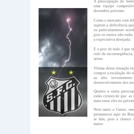
A preocupação do Sant
uma equipe competiti
dezembro próximo.
Como o mercado está difíc
suprem a deficiência que
eu particularmente acre
pois os outros não estã
a expectativa desejada.
E o pior de tudo é que 
ralo
da inconseqüência, 
senso.
Vítima dessa situação e
compor a escalação do t
ao alto investiment
desenvolvimento dos seu
Quanto a outra preocup
estão cientes de que as 
mais entre eles no próxi
Nem tanto o Ganso, ma
permanecer aqui no Bras
se fala, pois a chance
maior.