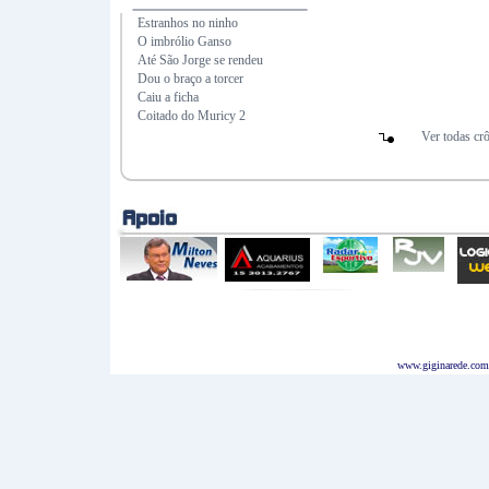
Estranhos no ninho
O imbrólio Ganso
Até São Jorge se rendeu
Dou o braço a torcer
Caiu a ficha
Coitado do Muricy 2
Ver todas cr
www.giginarede.com.