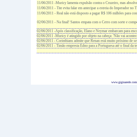
11/06/2011 -Muricy lamenta expulsão contra o Cruzeiro, mas absolv
11/06/2011 - Tite evita falar em antecipar a estreia do Imperador no 
11/06/2011 - Real não está disposto a pagar R$ 106 milhões para co
02/06/2011 - Na final! Santos empata com o Cerro com sorte e comp
02/06/2011 -Após classificação, Elano e Neymar embarcam para enco
02/06/2011 -Muricy é atingido por objeto na cabeça: 'Não vai acontec
02/06/2011 - Corinthians admite que Renan está muito próximo de ser
02/06/2011 - Timão empresta Edno para a Portuguesa até o final da 
www.giginarede.com.