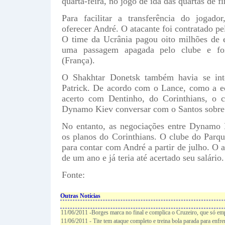
quarta-feira, no jogo de ida das quartas de f
Para facilitar a transferência do joga
oferecer André. O atacante foi contratado 
O time da Ucrânia pagou oito milhões de e
uma passagem apagada pelo clube e fo
(França).
O Shakhtar Donetsk também havia se int
Patrick. De acordo com o Lance, como a e
acerto com Dentinho, do Corinthians, o c
Dynamo Kiev conversar com o Santos sobre 
No entanto, as negociações entre Dynamo 
os planos do Corinthians. O clube do Parq
para contar com André a partir de julho. O 
de um ano e já teria até acertado seu salário.
Fonte:
Outras Notícias
11/06/2011 -Borges marca no final e complica o Cruzeiro, que só em
11/06/2011 - Tite tem ataque completo e treina bola parada para enfr