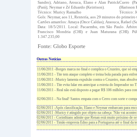
Sandro); Adriano, Arouca, Elano e Alan Patrick
Cuero (Pa
(Pará); Neymar e Zé Eduardo (Keirrison).
(Harisson 
Técnico: Muricy Ramalho
Técnico: J
Gols: Neymar, aos 11, Rentería, aos 29 minutos do primeiro
Cartões amarelos: Amaya (Once Caldas); Araouca, Rafael (S
Data: 18/5/2011. Local: Pacaembu, em São Paulo. Árbitro
Francisco Mondria (CHI) e Juan Maturana (CHI). Pú
1.347.235,00
Fonte: Globo Esporte
Outras Notícias
11/06/2011 -Borges marca no final e complica o Cruzeiro, que só em
11/06/2011 - Tite tem ataque completo e treina bola parada para enfr
11/06/2011 -Muricy lamenta expulsão contra o Cruzeiro, mas absolv
11/06/2011 - Tite evita falar em antecipar a estreia do Imperador no 
11/06/2011 - Real não está disposto a pagar R$ 106 milhões para co
02/06/2011 - Na final! Santos empata com o Cerro com sorte e comp
02/06/2011 -Após classificação, Elano e Neymar embarcam para enco
02/06/2011 -Muricy é atingido por objeto na cabeça: 'Não vai acontec
02/06/2011 - Corinthians admite que Renan está muito próximo de ser
02/06/2011 - Timão empresta Edno para a Portuguesa até o final da 