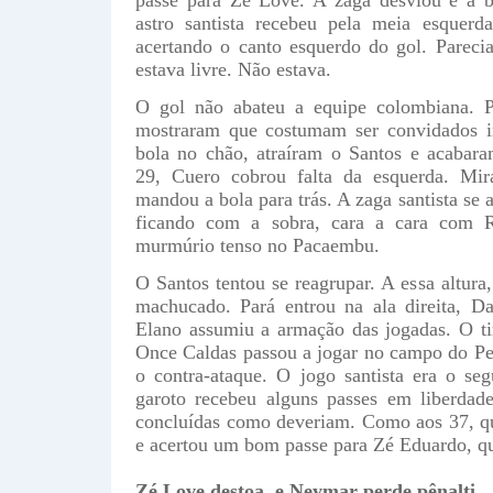
passe para Zé Love. A zaga desviou e a 
astro santista recebeu pela meia esquerda
acertando o canto esquerdo do gol. Pareci
estava livre. Não estava.
O gol não abateu a equipe colombiana. Pe
mostraram que costumam ser convidados i
bola no chão, atraíram o Santos e acabar
29, Cuero cobrou falta da esquerda. Mi
mandou a bola para trás. A zaga santista se 
ficando com a sobra, cara a cara com R
murmúrio tenso no Pacaembu.
O Santos tentou se reagrupar. A essa altura,
machucado. Pará entrou na ala direita, D
Elano assumiu a armação das jogadas. O t
Once Caldas passou a jogar no campo do Pe
o contra-ataque. O jogo santista era o se
garoto recebeu alguns passes em liberdad
concluídas como deveriam. Como aos 37, qu
e acertou um bom passe para Zé Eduardo, qu
Zé Love destoa, e Neymar perde pênalti