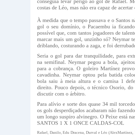
conseguia levar perigo ao gol de Rafael. 
costas de Léo, mas não era capaz de acertar
À medida que o tempo passava e o Santos n
gol o seu domínio, o Pacaembu ia ficando
possível que, com tantos jogadores de talent
marcar mais um gol, unzinho só? Neymar te
driblando, costurando a zaga, e foi derrubado
Seria o gol para dar tranquilidade, para ext
na semifinal. Neymar pegou a bola, ajeit
para a cobrança. O goleiro Martínez prov
cavadinha. Neymar optou pela batida colo
bola saiu à meia altura e o camisa 1 def
direito. Pouco depois, o técnico Osorio, do
discutir com o árbitro.
Para alívio e sorte dos quase 34 mil torce
os gols desperdiçados acabaram não fazendo 
um longo suspiro alvinegro. O Peixe está na
SANTOS 1 X 1 ONCE CALDAS-COL
Rafael, Danilo, Edu Dracena, Durval e Léo (Alex
Martínez,