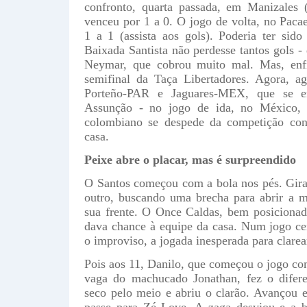
confronto, quarta passada, em Manizales
venceu por 1 a 0. O jogo de volta, no Paca
1 a 1 (assista aos gols). Poderia ter sid
Baixada Santista não perdesse tantos gols -
Neymar, que cobrou muito mal. Mas, enfim
semifinal da Taça Libertadores. Agora, a
Porteño-PAR e Jaguares-MEX, que se en
Assunção - no jogo de ida, no México,
colombiano se despede da competição cont
casa.
Peixe abre o placar, mas é surpreendido
O Santos começou com a bola nos pés. Gira
outro, buscando uma brecha para abrir a m
sua frente. O Once Caldas, bem posiciona
dava chance à equipe da casa. Num jogo ce
o improviso, a jogada inesperada para clarear
Pois aos 11, Danilo, que começou o jogo com
vaga do machucado Jonathan, fez o difere
seco pelo meio e abriu o clarão. Avançou 