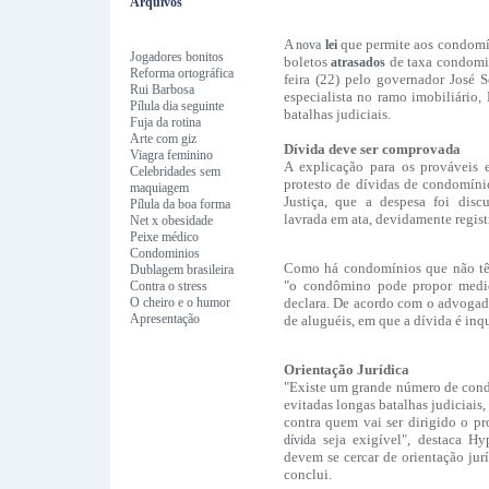
Arquivos
A
que permite aos condomín
nova
lei
Jogadores bonitos
boletos
de taxa condomin
atrasados
Reforma ortográfica
feira (22) pelo governador José 
Rui Barbosa
especialista no ramo imobiliário,
Pílula dia seguinte
batalhas judiciais.
Fuja da rotina
Arte com giz
Dívida deve ser comprovada
Viagra feminino
A explicação para os prováveis 
Celebridades sem
protesto de dívidas de condomíni
maquiagem
Justiça, que a despesa foi dis
Pílula da boa forma
lavrada em ata, devidamente regis
Net x obesidade
Peixe médico
Condominios
Como há condomínios que não têm
Dublagem brasileira
"o condômino pode propor medida
Contra o stress
O cheiro e o humor
declara. De acordo com o advogad
Apresentação
de aluguéis, em que a dívida é inq
Orientação Jurídica
"Existe um grande número de cond
evitadas longas batalhas judiciais
contra quem vai ser dirigido o pro
seja exigível", destaca Hyp
dívida
devem se cercar de orientação jurí
conclui.