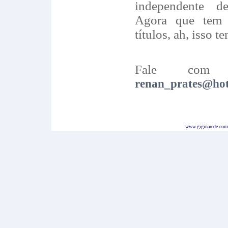
independente d
Agora que tem 
títulos, ah, isso te
Fale com o
renan_prates@ho
www.giginarede.com.