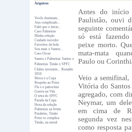
Arquivos
Antes do início
Vovôs dominam...
Paulistão, ouvi 
Ano complicado...
seguinte comentár
Falei que o início...
Caso Palmeiras
só está fazendo
Minha seleção
Cuidado torcedor
peixe morto. Qu
Favoritos da bola
Sou mais o Santos...
mata-mata quan
Caso Oscar
Santos e Palmeiras
Santos x
Paulo ou Corinthi
Palmeiras
Timão x SPFC
Clubes investem...
Ronaldo
2010
Veio a semifinal,
Messi e a Copa
Respeito ao Peixe
Vitória do Santos
Flu e o patrocínio
Guerra na Vila
agregado, com dir
O tetra do SPFC
Parada da Copa
Neymar, um dele
Hexa da seleção
em cima de Ro
Palmeiras na frente
Parabéns, Timão
segunda vez nest
Peixe se complica
Timão, na moral
como resposta p