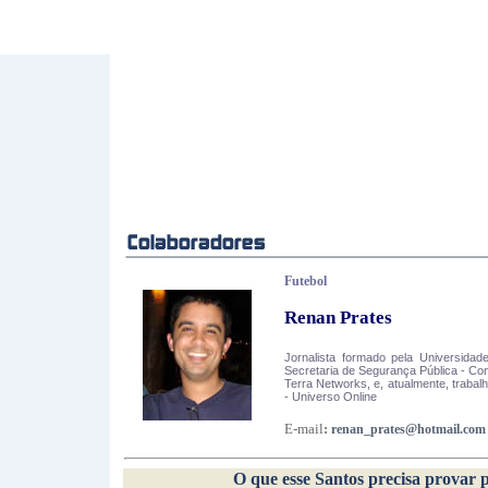
Futebol
Renan Prates
Jornalista formado pela Universida
Secretaria de Segurança Pública - Con
Terra Networks, e, atualmente, trabal
- Universo Online
E-mail
:
renan_prates@hotmail.com
O que esse Santos precisa provar 